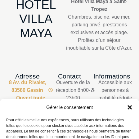
HÔTEL
Hôtel Villa Maya à Saint-
Tropez
VILLA
Chambres, piscine, vue mer,
parking privé, prestations
MAYA
exclusives et accès plage.
Profitez d’un séjour
inoubliable sur la Côte d’Azur.
Adresse
Contact
Informations
8 Av. du Rivalet,
Ouverture de la
Accessible aux
83580 Gassin
réception 8h00-
personnes à
Ouvert toute
23h00
mobilité réduite
l'année
Permanence
Parking
Gérer le consentement
Téléphonique
privatisé
Pour offrir les meilleures expériences, nous utilisons des technologies
24h/24h
Mentions légales
telles que les cookies pour stocker et/ou accéder aux informations des
+33 6 01 35 22
Politique de
appareils. Le fait de consentir à ces technologies nous permettra de traiter
69
confidentialité
des données telles que le comportement de navigation ou les ID uniques