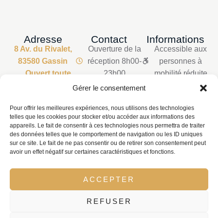
Adresse
Contact
Informations
8 Av. du Rivalet,
Ouverture de la
Accessible aux
83580 Gassin
réception 8h00-
personnes à
Ouvert toute
23h00
mobilité réduite
l'année
Permanence
Parking
Gérer le consentement
Téléphonique
privatisé
Pour offrir les meilleures expériences, nous utilisons des technologies
24h/24h
Mentions légales
telles que les cookies pour stocker et/ou accéder aux informations des
+33 6 01 35 22
Politique de
appareils. Le fait de consentir à ces technologies nous permettra de traiter
69
confidentialité
des données telles que le comportement de navigation ou les ID uniques
sur ce site. Le fait de ne pas consentir ou de retirer son consentement peut
+33 4 94 97 81
Condition générale
avoir un effet négatif sur certaines caractéristiques et fonctions.
42
de vente
ACCEPTER
REFUSER