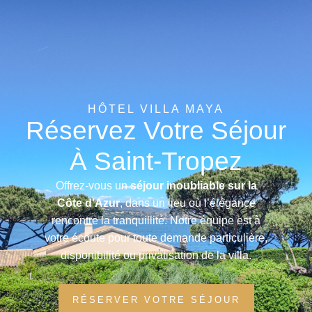
HÔTEL VILLA MAYA
Réservez Votre Séjour
À Saint-Tropez
Offrez-vous un
séjour inoubliable sur la
Côte d’Azur
, dans un lieu où l’élégance
rencontre la tranquillité. Notre équipe est à
votre écoute pour toute demande particulière,
disponibilité ou privatisation de la villa.
RÉSERVER VOTRE SÉJOUR